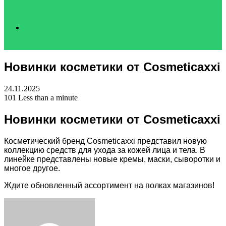
Search
Новинки косметики от Cosmeticaxxi
for
24.11.2025
101
Less than a minute
Новинки косметики от Cosmeticaxxi
Косметический бренд Cosmeticaxxi представил новую
коллекцию средств для ухода за кожей лица и тела. В
линейке представлены новые кремы, маски, сыворотки и
многое другое.
Ждите обновленный ассортимент на полках магазинов!
Facebook
Twitter
LinkedIn
Tumblr
Pinterest
Reddit
VKontakte
Odnoklassniki
Skype
WhatsApp
Telegram
Viber
Share
Print
via
Email